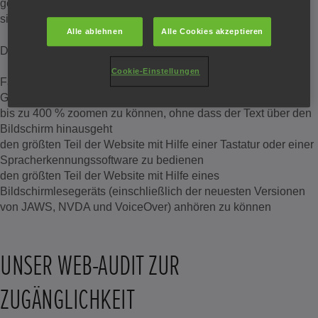
geltenden lokalen Gesetze in den Ländern, in denen wir tätig
sind, zu erfüllen.
Alle ablehnen
Alle Cookies akzeptieren
Das bedeutet zum Beispiel, dass Sie in der Lage sein sollten:
Cookie-Einstellungen
Farben, Kontraste und Schriftarten über die Browser- oder
Geräteeinstellungen zu ändern
bis zu 400 % zoomen zu können, ohne dass der Text über den
Bildschirm hinausgeht
den größten Teil der Website mit Hilfe einer Tastatur oder einer
Spracherkennungssoftware zu bedienen
den größten Teil der Website mit Hilfe eines
Bildschirmlesegeräts (einschließlich der neuesten Versionen
von JAWS, NVDA und VoiceOver) anhören zu können
UNSER WEB-AUDIT ZUR
ZUGÄNGLICHKEIT