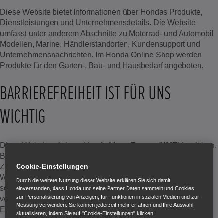
Diese Website bietet Informationen über Hondas Produkte,
Dienstleistungen und Unternehmensdetails. Die Website
umfasst unter anderem Abschnitte zu Motorrad- und Automobil
Modellen, Marine, Händlerstandorten, Kundensupport und
Unternehmensnachrichten. Im Honda Online Shop werden
Produkte für den Garten-, Bau- und Hausbedarf angeboten.
BARRIEREFREIHEIT IST FÜR UNS
WICHTIG
Diese Website wird von Honda Motor Europe (
HME
) betrieben.
Bei HME legen wir Wert auf Integration, Gleichheit und
Cookie-Einstellungen
Zugänglichkeit für alle. Deshalb bemühen wir uns, unsere
Website für jeden zugänglich zu machen, unabhängig von
Durch die weitere Nutzung dieser Website erklären Sie sich damit
seinen Fähigkeiten oder Zugangsbedürfnissen. Wir
einverstanden, dass Honda und seine Partner Daten sammeln und Cookies
zur Personalisierung von Anzeigen, für Funktionen in sozialen Medien und zur
verpflichten uns außerdem, die Anforderungen des
Messung verwenden. Sie können jederzeit mehr erfahren und Ihre Auswahl
Europäischen Zugänglichkeitsgesetzes (
EAA
) sowie die
aktualisieren, indem Sie auf "Cookie-Einstellungen" klicken.