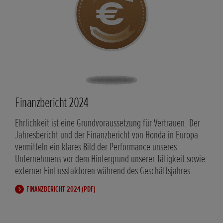
Finanzbericht 2024
Ste
Ehrlichkeit ist eine Grundvoraussetzung für Vertrauen. Der
Hond
Jahresbericht und der Finanzbericht von Honda in Europa
Bezu
vermitteln ein klares Bild der Performance unseres
Zusa
Unternehmens vor dem Hintergrund unserer Tätigkeit sowie
gewä
externer Einflussfaktoren während des Geschäftsjahres.
der 
Vert
FINANZBERICHT 2024 (PDF)
Steu
S