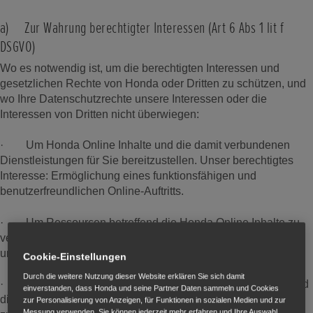
a) Zur Wahrung berechtigter Interessen (Art 6 Abs 1 lit f
DSGVO)
Wo es notwendig ist, um die berechtigten Interessen und
gesetzlichen Rechte von Honda oder Dritten zu schützen, und
wo Ihre Datenschutzrechte unsere Interessen oder die
Interessen von Dritten nicht überwiegen:
· Um Honda Online Inhalte und die damit verbundenen
Dienstleistungen für Sie bereitzustellen. Unser berechtigtes
Interesse: Ermöglichung eines funktionsfähigen und
benutzerfreundlichen Online-Auftritts.
· Um Ressourcen betreffend die Honda Online Inhalte zu
verwalten. Unser berechtigtes Interesse: effiziente Verwaltung
und Aufrechterhaltung unserer IT-Infrastruktur.
Cookie-Einstellungen
Durch die weitere Nutzung dieser Website erklären Sie sich damit
· Um es uns zu ermöglichen, die Honda Online Inhalte und
einverstanden, dass Honda und seine Partner Daten sammeln und Cookies
die Honda Produkte und Dienstleistungen zu verbessern und
zur Personalisierung von Anzeigen, für Funktionen in sozialen Medien und zur
Messung verwenden. Sie können jederzeit mehr erfahren und Ihre Auswahl