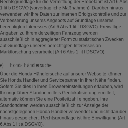
Rechtsgrundlage für die Vermittlung der Probefahrt ist Art 6 Abs
1 lit b DSGVO (vorvertragliche Maßnahmen). Darüber hinaus
verwenden wir Ihre Daten zur internen Erfolgskontrolle und zur
Verbesserung unseres Angebots auf Grundlage unseres
berechtigten Interesses (Art 6 Abs 1 lit f DSGVO). Freiwillige
Angaben zu Ihrem derzeitigen Fahrzeug werden
ausschließlich in aggregierter Form zu statistischen Zwecken
auf Grundlage unseres berechtigten Interesses an
Marktforschung verarbeitet (Art 6 Abs 1 lit f DSGVO).
e) Honda Händlersuche
Über die Honda Händlersuche auf unserer Webseite können
Sie Honda Händler und Servicepartner in Ihrer Nähe finden.
Sofern Sie dies in Ihren Browsereinstellungen erlauben, wird
Ihr ungefährer Standort mittels Geolokalisierung ermittelt;
alternativ können Sie eine Postleitzahl eingeben. Ihre
Standortdaten werden ausschließlich zur Anzeige der
nächstgelegenen Honda Händler verwendet und nicht darüber
hinaus gespeichert. Rechtsgrundlage ist Ihre Einwilligung (Art
6 Abs 1 lit a DSGVO).