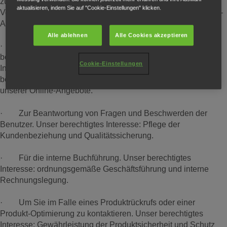
zu optimieren. Unser berechtigtes Interesse: kontinuierliche
aktualisieren, indem Sie auf "Cookie-Einstellungen" klicken.
Verbesserung unserer Produkte, Dienstleistungen und Online-
Angebote.
Alle ablehnen
Alle Cookies akzeptieren
· Um zu verstehen, welche Teile der Honda Online Inhalte
beliebt sind bzw. am häufigsten genutzt werden oder welche
Cookie-Einstellungen
Inhalte geändert oder aktualisiert werden müssen. Unser
berechtigtes Interesse: bedarfsgerechte Weiterentwicklung
unserer Online-Angebote.
· Zur Beantwortung von Fragen und Beschwerden der
Benutzer. Unser berechtigtes Interesse: Pflege der
Kundenbeziehung und Qualitätssicherung.
· Für die interne Buchführung. Unser berechtigtes
Interesse: ordnungsgemäße Geschäftsführung und interne
Rechnungslegung.
· Um Sie im Falle eines Produktrückrufs oder einer
Produkt-Optimierung zu kontaktieren. Unser berechtigtes
Interesse: Gewährleistung der Produktsicherheit und Schutz