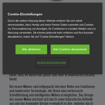
Cookie-Einstellungen
Durch die weitere Nutzung dieser Website erklären Sie sich damit
einverstanden, dass Honda und seine Partner Daten sammeln und Cookies
zur Personalisierung von Anzeigen, für Funktionen in sozialen Medien und zur
Messung verwenden. Sie können jederzeit mehr erfahren und Ihre Auswahl
aktualisieren, indem Sie auf "Cookie-Einstellungen" klicken.
Honda Miimo gewinnt den Red Dot
Design Award 2024!
Alle ablehnen
Alle Cookies akzeptieren
Honda hat es sich zur Aufgabe gemacht, die Rasenpflege zu
revolutionieren, und unsere neueste Miimo-Reihe ist ein Beweis
Cookie-Einstellungen
für unser Engagement für Innovation und Exzellenz. Unsere
Robotermäher erleichtern Ihnen die Rasenpflege und sorgen
dafür, dass Ihr Rasen das ganze Jahr über in makellosem Zustand
bleibt.
Die neuen Miimos sind vollgepackt mit einer Reihe von Funktionen
und modernster Technologie, die Ihnen eine verbesserte
Schnittleistung und intelligentes Mähen ermöglichen. Das Design
des neuen Miimo zeichnet sich durch seine futuristische Ästhetik
aus und das kompakte Design ermöglicht es ihm, mühelos durch