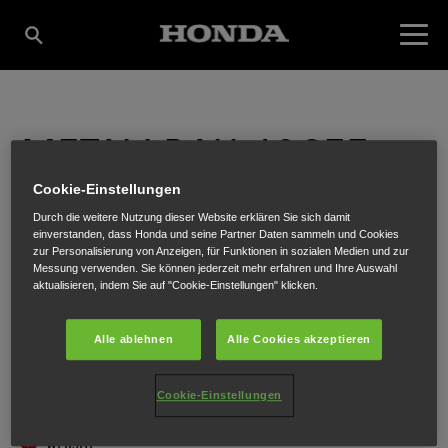
METALLBAU JOSEF
Cookie-Einstellungen
WELSER GMBH
Durch die weitere Nutzung dieser Website erklären Sie sich damit
einverstanden, dass Honda und seine Partner Daten sammeln und Cookies
zur Personalisierung von Anzeigen, für Funktionen in sozialen Medien und zur
Messung verwenden. Sie können jederzeit mehr erfahren und Ihre Auswahl
aktualisieren, indem Sie auf "Cookie-Einstellungen" klicken.
Mariahilfstraße 6
,
Gresten
,
3264
Alle ablehnen
Alle Cookies akzeptieren
Cookie-Einstellungen
ANFAHRTSBESCHREIBUNG ANFORDERN
WEBSITE