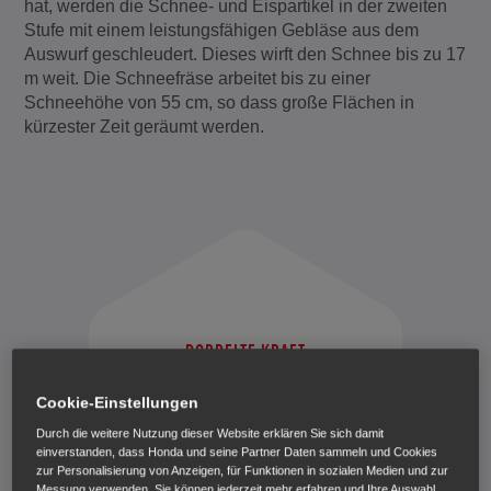
hat, werden die Schnee- und Eispartikel in der zweiten
Stufe mit einem leistungsfähigen Gebläse aus dem
Auswurf geschleudert. Dieses wirft den Schnee bis zu 17
m weit. Die Schneefräse arbeitet bis zu einer
Schneehöhe von 55 cm, so dass große Flächen in
kürzester Zeit geräumt werden.
DOPPELTE KRAFT
IN DER ERSTEN STUFE WERDEN
SCHNEE UND EIS GERÄUMT UND IN
Cookie-Einstellungen
DER ZWEITEN STUFE SO WEIT WIE
Durch die weitere Nutzung dieser Website erklären Sie sich damit
MÖGLICH GEWORFEN.
einverstanden, dass Honda und seine Partner Daten sammeln und Cookies
zur Personalisierung von Anzeigen, für Funktionen in sozialen Medien und zur
Messung verwenden. Sie können jederzeit mehr erfahren und Ihre Auswahl