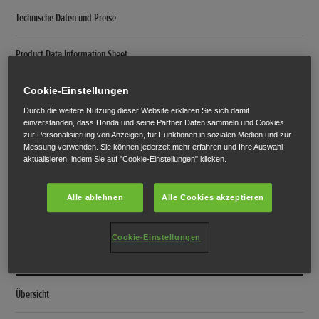
Technische Daten und Preise
Product Data Information Sheet
7-Serie
Cookie-Einstellungen
Durch die weitere Nutzung dieser Website erklären Sie sich damit
Übersicht
einverstanden, dass Honda und seine Partner Daten sammeln und Cookies
zur Personalisierung von Anzeigen, für Funktionen in sozialen Medien und zur
Messung verwenden. Sie können jederzeit mehr erfahren und Ihre Auswahl
Innovation
aktualisieren, indem Sie auf "Cookie-Einstellungen" klicken.
Technische Daten und Preise
Alle ablehnen
Alle Cookies akzeptieren
Product Data Information Sheet
Cookie-Einstellungen
9-Serie
Übersicht