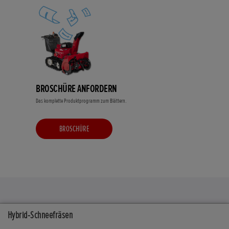
BROSCHÜRE ANFORDERN
Das komplette Produktprogramm zum Blättern.
BROSCHÜRE
Honda
Schneefräsen
Produkte
Hybrid-Schneefräsen
Innovation
Hybrid-Schneefräsen