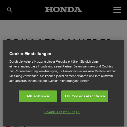
BRUGGER MANFRED
Cookie-Einstellungen
GMBH
Durch die weitere Nutzung dieser Website erklären Sie sich damit
einverstanden, dass Honda und seine Partner Daten sammeln und Cookies
zur Personalisierung von Anzeigen, für Funktionen in sozialen Medien und zur
Messung verwenden. Sie können jederzeit mehr erfahren und Ihre Auswahl
aktualisieren, indem Sie auf "Cookie-Einstellungen" klicken.
Gewerbepark 2
,
Veit im Pongau
,
5621
Alle ablehnen
Alle Cookies akzeptieren
Cookie-Einstellungen
ANFAHRTSBESCHREIBUNG ANFORDERN
WEBSITE