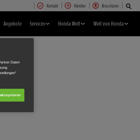
Kontakt
Händler
Broschüren
Angebote
Services
Honda Welt
Welt von Honda
Partner Daten
ssung
stellungen"
 akzeptieren