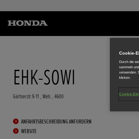
Cookie-E
Durch die we
EHK-SOWI
sammeln und 
verwenden. S
klicken.
Cookie-Ein
Gärtnerstr.9-11
,
Wels
,
4600
ANFAHRTSBESCHREIBUNG ANFORDERN
WEBSITE