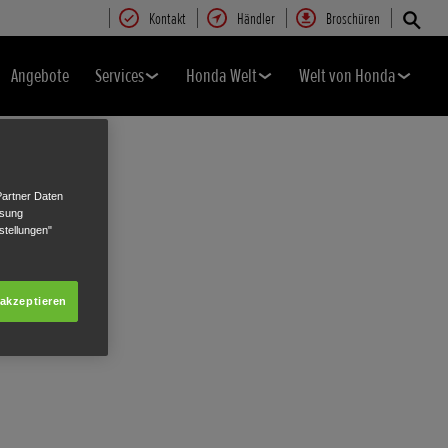
Kontakt
Händler
Broschüren
Angebote
Services
Honda Welt
Welt von Honda
Partner Daten
ssung
stellungen"
 akzeptieren