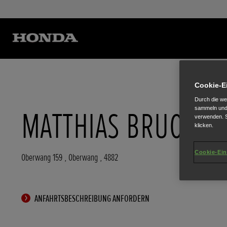
Cookie-E
Durch die we
sammeln und 
MATTHIAS BRUCKER
verwenden. S
klicken.
Cookie-Ein
Oberwang 159
,
Oberwang
,
4882
ANFAHRTSBESCHREIBUNG ANFORDERN