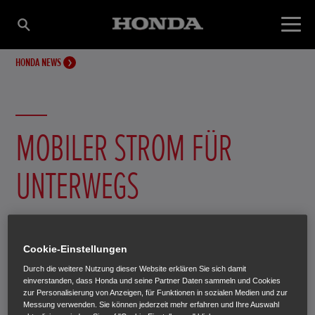
HONDA NEWS
MOBILER STROM FÜR
UNTERWEGS
Unsere äußerst mobilen und krafstoffsparenden
Stromerzeuger haben schallisolierende Gehäuse, um die
Cookie-Einstellungen
Betriebsgeräusche auf ein komfortables Niveau zu
Durch die weitere Nutzung dieser Website erklären Sie sich damit
senken. Durch die Verwendung ultraleichter Materialien
einverstanden, dass Honda und seine Partner Daten sammeln und Cookies
zur Personalisierung von Anzeigen, für Funktionen in sozialen Medien und zur
wie zum Beispiel Magnesium, wird das Gewicht der
Messung verwenden. Sie können jederzeit mehr erfahren und Ihre Auswahl