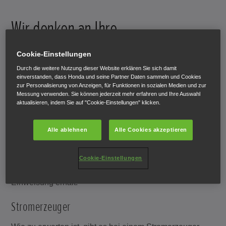
Wir denken an Ihre
Sicherheit
Cookie-Einstellungen
Durch die weitere Nutzung dieser Website erklären Sie sich damit
einverstanden, dass Honda und seine Partner Daten sammeln und Cookies
Beachten Sie bitte alle Sicherheitsaspekte, für sich
zur Personalisierung von Anzeigen, für Funktionen in sozialen Medien und zur
selbst und für andere Personen. Es ist äußerst wichtig,
Messung verwenden. Sie können jederzeit mehr erfahren und Ihre Auswahl
aktualisieren, indem Sie auf "Cookie-Einstellungen" klicken.
alle Regeln zu befolgen. Sie finden diese in der
Bedienungsanleitung (bewahren Sie diese gut auf!).
Bevor Sie mit der Arbeit beginnen, lesen Sie das
Alle ablehnen
Alle Cookies akzeptieren
Handbuch gründlich durch. Stellen Sie sicher, dass Sie
die für Ihre Maschine spezifischen Betriebsabläufe und
Cookie-Einstellungen
Hinweisschilder verstehen. Und vergewissern Sie sich,
dass jeder, der das Gerät bedient, eine ordnungsgemäße
Einweisung erhält.
Stromerzeuger