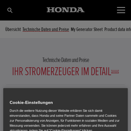
Übersicht
Technische Daten und Preise
My Generator Sheet
Product data in
Technische Daten und Preise
IHR STROMERZEUGER IM DETAIL
Wählen Sie einen Stromerzeuger aus, um technische Details
Cookie-Einstellungen
anzuzeigen.
Durch die weitere Nutzung dieser Website erklären Sie sich damit
einverstanden, dass Honda und seine Partner Daten sammeln und Cookies
zur Personalisierung von Anzeigen, für Funktionen in sozialen Medien und zur
Messung verwenden. Sie können jederzeit mehr erfahren und Ihre Auswahl
aktualisieren, indem Sie auf "Cookie-Einstellungen" klicken.