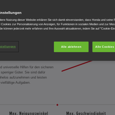
instellungen
itere Nutzung dieser Website erklären Sie sich damit einverstanden, dass Honda und seine 
Cookies zur Personalisierung von Anzeigen, für Funktionen in sozialen Medien und zur Me
ie können jederzeit mehr erfahren und Ihre Auswahl aktualisieren, indem Sie auf "Cookie-Ein
CHURE
TECHNISCHE
DATEN
stellungen
Alle ablehnen
Alle Cookies
ht Zeit und Arbeitskraft
 universelle Hilfen für den sicheren
sperriger Güter. Sie sind dafür
helos aufzunehmen und leisten
 vielfältige Aufgaben.
Max. Neigungswinkel
Max. Geschwindigkeit