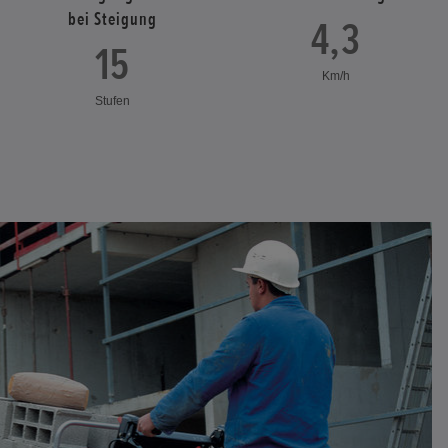
bei Steigung
4,3
15
Km/h
Stufen