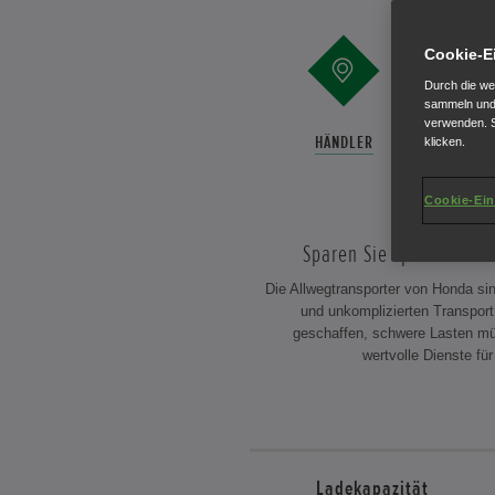
Cookie-E
Durch die we
sammeln und 
verwenden. S
HÄNDLER
E-BRO
klicken.
Cookie-Ein
Sparen Sie spielend leic
Die Allwegtransporter von Honda sind
und unkomplizierten Transport 
geschaffen, schwere Lasten mü
wertvolle Dienste für
Ladekapazität