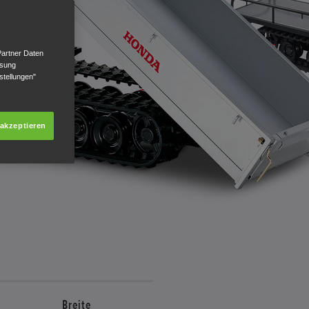
Partner Daten
ssung
stellungen"
 akzeptieren
Breite