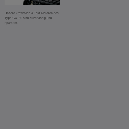
Unsere kraftvollen 4-Takt-Motoren des
Typs GX160 sind zuverlässig und
sparsam.