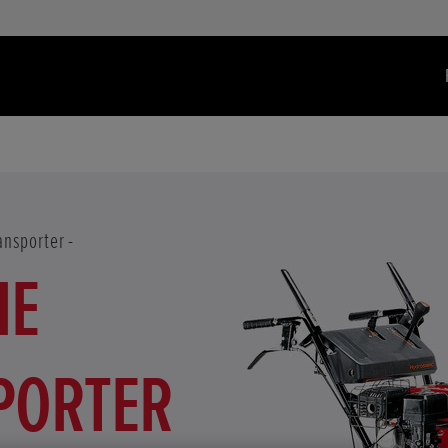
ansporter
IE
PORTER