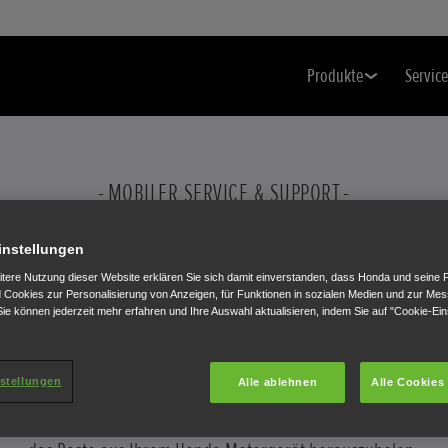
Produkte
Service
MOBILER SERVICE & SUPPORT
RITT-FÜR-SCHR
instellungen
itere Nutzung dieser Website erklären Sie sich damit einverstanden, dass Honda und seine 
Cookies zur Personalisierung von Anzeigen, für Funktionen in sozialen Medien und zur Me
ANLEITUNGEN
ie können jederzeit mehr erfahren und Ihre Auswahl aktualisieren, indem Sie auf "Cookie-Ein
stellungen
Alle ablehnen
Alle Cookies
Besuchen Sie unsere mobile Service-&-Support-Seite um