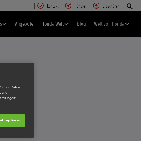
Kontakt
Händler
Broschüren
s
Angebote
Honda Welt
Blog
Welt von Honda
ITT-
Partner Daten
ssung
stellungen"
 akzeptieren