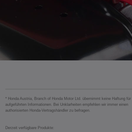
* Honda Austria, Branch of Honda Motor Ltd. übernimmt keine Haftung für 
aufgeführten Informationen. Bei Unklarheiten empfehlen wir immer einen
authorisierten Honda-Vertragshändler zu befragen.
Derzeit verfügbare Produkte: