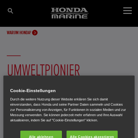
WARUM HONDA?
UMWELTPIONIER
Bereits 1964 brachte Honda den ersten Außenbordmotor
Cookie-Einstellungen
mit 4-Takt-Technologie auf den Markt. So konnte schon
Durch die weitere Nutzung dieser Website erklären Sie sich damit
während der Hochphase der 2-Takt-Technologie das Ziel
einverstanden, dass Honda und seine Partner Daten sammeln und Cookies
zur Personalisierung von Anzeigen, für Funktionen in sozialen Medien und zur
erreicht werden, 4-Takt-Außenborder effektiver und
Messung verwenden. Sie können jederzeit mehr erfahren und Ihre Auswahl
umweltverträglicher zu machen. Unternehmensgründer
aktualisieren, indem Sie auf "Cookie-Einstellungen" klicken.
Soichiro Honda gab dazu den Leitgedanken: „Produkte,
Alle ablehnen
Alle Cookies akzeptieren