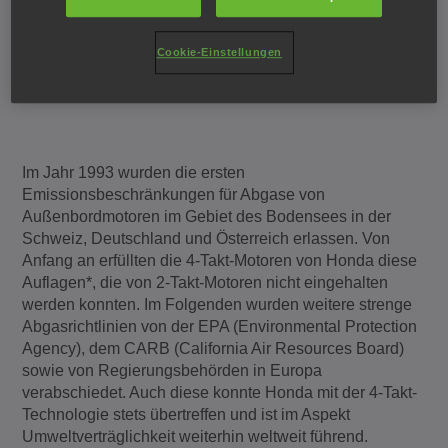
die auf dem und im Wasser genutzt werden, dürfen das
Wasser nicht verschmutzen“.
Cookie-Einstellungen
Im Jahr 1993 wurden die ersten
Emissionsbeschränkungen für Abgase von
Außenbordmotoren im Gebiet des Bodensees in der
Schweiz, Deutschland und Österreich erlassen. Von
Anfang an erfüllten die 4-Takt-Motoren von Honda diese
Auflagen*, die von 2-Takt-Motoren nicht eingehalten
werden konnten. Im Folgenden wurden weitere strenge
Abgasrichtlinien von der EPA (Environmental Protection
Agency), dem CARB (California Air Resources Board)
sowie von Regierungsbehörden in Europa
verabschiedet. Auch diese konnte Honda mit der 4-Takt-
Technologie stets übertreffen und ist im Aspekt
Umweltverträglichkeit weiterhin weltweit führend.