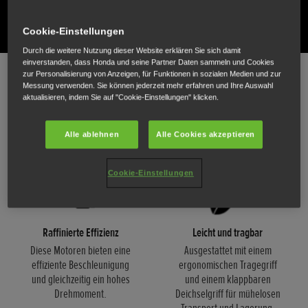
TECHNISCHE DATEN ANZEIGEN
Cookie-Einstellungen
Durch die weitere Nutzung dieser Website erklären Sie sich damit
einverstanden, dass Honda und seine Partner Daten sammeln und Cookies
zur Personalisierung von Anzeigen, für Funktionen in sozialen Medien und zur
Messung verwenden. Sie können jederzeit mehr erfahren und Ihre Auswahl
Der perfekte Begleiter für Ihr Boot
aktualisieren, indem Sie auf "Cookie-Einstellungen" klicken.
Erleben Sie reibungslose Leistung und höchste Zuverlässigkeit, damit Sie Ihr
Abenteuer auf dem Wasser genießen können.
Alle ablehnen
Alle Cookies akzeptieren
Cookie-Einstellungen
Raffinierte Effizienz
Leicht und tragbar
Diese Motoren bieten eine
Ausgestattet mit einem
effiziente Beschleunigung
ergonomischen Tragegriff
und gleichzeitig ein hohes
und einem klappbaren
Drehmoment.
Deichselgriff für mühelosen
Transport und Lagerung.