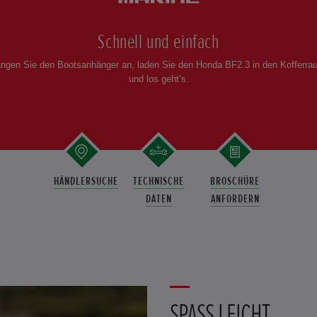
Schnell und einfach
ngen Sie den Bootsanhänger an, laden Sie den Honda BF2.3 in den Kofferra
und los geht’s.
HÄNDLERSUCHE
TECHNISCHE
BROSCHÜRE
DATEN
ANFORDERN
SPASS LEICHT G