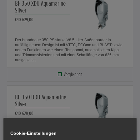
BF 350 XDU Aquamarine
Silver
€40.629,00
Der brandneue 350 PS starke V8 5-Liter-Außenborder in
auffällig neuem Design ist mit VTEC, ECOmo und BLAST sowie
neuen Funktionen wie einem Tempomat, automatischen Kipp-
und Trimmassistenten und mit einer Schaftlänge von 635 mm-
ausgestattet.
Vergleichen
BF 350 UDU Aquamarine
Silver
€40.629,00
Cookie-Einstellungen
Der brandneue 350 PS starke V8 5-Liter-Außenborder in
auffällig neuem Design ist mit VTEC, ECOmo und BLAST sowie