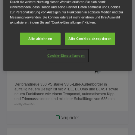
Durch die weitere Nutzung dieser Website erklären Sie sich damit
neuen Funktionen wie einem Tempomat, automatischen Kipp-
einverstanden, dass Honda und seine Partner Daten sammeln und Cookies
und Trimmassistenten und mit einer Schaftlänge von 762 mm-
zur Personalisierung von Anzeigen, für Funktionen in sozialen Medien und zur
ausgestattet.
Messung verwenden. Sie können jederzeit mehr erfahren und Ihre Auswahl
aktualisieren, indem Sie auf "Cookie-Einstellungen" klicken.
Vergleichen
Alle ablehnen
Alle Cookies akzeptieren
BF 350 XDU Grand Prix
White
Cookie-Einstellungen
€40.929,00
Der brandneue 350 PS starke V8 5-Liter-Außenborder in
auffällig neuem Design ist mit VTEC, ECOmo und BLAST sowie
neuen Funktionen wie einem Tempomat, automatischen Kipp-
und Trimmassistenten und mit einer Schaftlänge von 635 mm-
ausgestattet.
Vergleichen