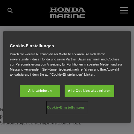
Cookie-Einstellungen
ANGEBOTE
AKTUELLE ANGEBOTE
Durch die weitere Nutzung dieser Website erklären Sie sich damit
einverstanden, dass Honda und seine Partner Daten sammeln und Cookies
zur Personalisierung von Anzeigen, für Funktionen in sozialen Medien und zur
Messung verwenden. Sie können jederzeit mehr erfahren und Ihre Auswahl
Für Sie entwickelt.
aktualisieren, indem Sie auf "Cookie-Einstellungen" klicken.
Alle ablehnen
Alle Cookies akzeptieren
Cookie-Einstellungen
Reference error: Reference unknown: NonExistingResource,
path=/content/honda/de_at/marine/products/2-3-
5hp/offers/jcr:content/par/rateoffer_b22