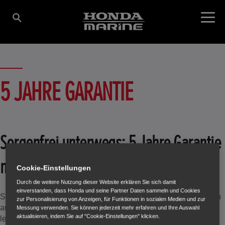
5 JAHRE GARANTIE
Sorgenfrei unterwegs: 5 Jahre Garantie
mit Honda Marine 🛡️
Cookie-Einstellungen
Durch die weitere Nutzung dieser Website erklären Sie sich damit
einverstanden, dass Honda und seine Partner Daten sammeln und Cookies
Standardmäßig bieten wir Ihnen eine Garantie von fünf Jahren
zur Personalisierung von Anzeigen, für Funktionen in sozialen Medien und zur
auf Ihren neuen Außenbordmotor. Voraussetzung hierfür ist
Messung verwenden. Sie können jederzeit mehr erfahren und Ihre Auswahl
aktualisieren, indem Sie auf "Cookie-Einstellungen" klicken.
lediglich, dass die regelmäßigen Service- und