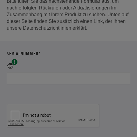
Bitte füllen Sie das nachstehende Formular aus, um
nach erfolgten Rückrufen oder Aktualisierungen Im
Zusammenhang mit Ihrem Produkt zu suchen. Unten auf
dieser Seite finden Sie zusätzlich einen Link, der Ihnen
unsere Datenschutzrichtlinien erklärt.
ERFORDERLICH
SERIALNUMMER*
Ein
Beispiel
für
eine
Serialnummer
wäre:
HAMF-
100001