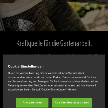
Kraftquelle für die Gartenarbeit.
Die robusten und leichten Akkus von Honda können in allen
drei Akku-Gartengeräten von Honda verwendet werden. Je
Cookie-Einstellungen
nach Kombination aus Akku und Ladegerät dauert das
Durch die weitere Nutzung dieser Website erklären Sie sich damit
Aufladen nur 25 Minuten. Außerdem sorgen die
einverstanden, dass Honda und seine Partner Daten sammeln und Cookies
Ladegeräte für eine optimale Akkulebensdauer.
zur Personalisierung von Anzeigen, für Funktionen in sozialen Medien und zur
Messung verwenden. Sie können jederzeit mehr erfahren und Ihre Auswahl
aktualisieren, indem Sie auf "Cookie-Einstellungen" klicken.
ONLINE KAUFEN
Alle ablehnen
Alle Cookies akzeptieren