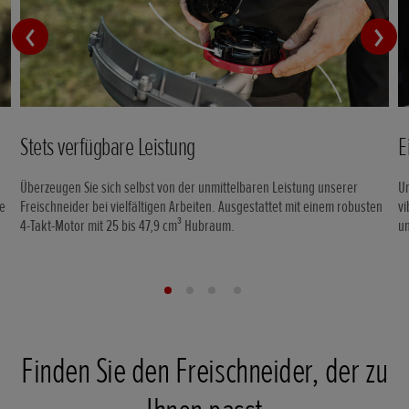
Stets verfügbare Leistung
E
Überzeugen Sie sich selbst von der unmittelbaren Leistung unserer
Un
ge
Freischneider bei vielfältigen Arbeiten. Ausgestattet mit einem robusten
v
4-Takt-Motor mit 25 bis 47,9 cm³ Hubraum.
un
Finden Sie den Freischneider, der zu