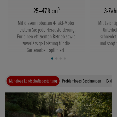
25–47,9 cm³
3-Zah
Mit diesem robusten 4-Takt-Motor
Mit Leichti
meistern Sie jede Herausforderung.
Unterhol
Für einen effizienten Betrieb sowie
schneidet
zuverlässige Leistung für die
und sorgt
Gartenarbeit optimiert.
Mühelose Landschaftsgestaltung
Problemloses Beschneiden
Exklusi