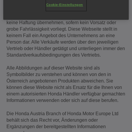
und erfasst. Sie dienen ausschließlich zur Information.
Cookie-Einstellungen
Für die Richtigkeit, Vollständigkeit und Aktualität kann
die Honda Austria Branch of Honda Motor Europe Ltd
keine Haftung übernehmen, sofern kein Vorsatz oder
grobe Fahrlässigkeit vorliegt. Diese Webseite stellt in
keinem Fall ein Angebot des Unternehmens an eine
Person dar. Alle Verkäufe werden über den jeweiligen
Vertrieb oder Händler getätigt und unterliegen immer den
Standardverkaufsbedingungen des Vertriebs.
Alle Abbildungen auf dieser Website sind als
Symbolbilder zu verstehen und können von den in
Österreich angebotenen Produkten abweichen. Sie
können diese Website nicht als Ersatz für die Ihnen von
einem autorisierten Honda Händler verfügbar gemachten
Informationen verwenden oder sich auf diese berufen.
Die Honda Austria Branch of Honda Motor Europe Ltd
behält sich das Recht vor, Änderungen oder
Ergänzungen der bereitgestellten Informationen