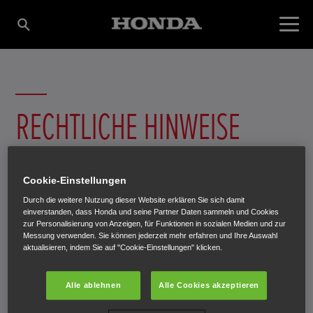
RECHTLICHE HINWEISE
Cookie-Einstellungen
Durch die weitere Nutzung dieser Website erklären Sie sich damit
einverstanden, dass Honda und seine Partner Daten sammeln und Cookies
zur Personalisierung von Anzeigen, für Funktionen in sozialen Medien und zur
Diese Website wird von der Honda Austria Branch of
Messung verwenden. Sie können jederzeit mehr erfahren und Ihre Auswahl
Honda Motor Europe Ltd betrieben.
aktualisieren, indem Sie auf "Cookie-Einstellungen" klicken.
Alle auf dieser Website enthaltenen Angaben und
Alle ablehnen
Alle Cookies akzeptieren
Informationen wurden von der Honda Austria Branch of
Honda Motor Europe Ltd sorgfältig recherchiert, geprüft