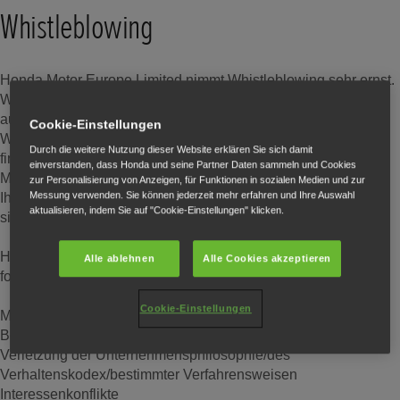
Whistleblowing
Honda Motor Europe Limited nimmt Whistleblowing sehr ernst.
Wenn Sie Bedenken im Zusammenhang mit einem der unten
aufgeführten Themen haben, dann nutzen Sie bitte unseren
Cookie-Einstellungen
Whistleblowing-Service „HME Speak Up“, den Sie hier
Durch die weitere Nutzung dieser Website erklären Sie sich damit
finden:
HondaMotorEurope Speak Up (deloitte-halo.com)
.
einverstanden, dass Honda und seine Partner Daten sammeln und Cookies
Meldungen werden absolut vertraulich behandelt. Sie müssen
zur Personalisierung von Anzeigen, für Funktionen in sozialen Medien und zur
Messung verwenden. Sie können jederzeit mehr erfahren und Ihre Auswahl
Ihre Identität nicht preisgeben, es sei denn, Sie entscheiden
aktualisieren, indem Sie auf "Cookie-Einstellungen" klicken.
sich dafür.
HME Speak Up ist für Meldungen im Zusammenhang mit den
Alle ablehnen
Alle Cookies akzeptieren
folgenden Themen vorgesehen:
Cookie-Einstellungen
Mobbing
Bestechung/Korruption
Verletzung der Unternehmensphilosophie/des
Verhaltenskodex/bestimmter Verfahrensweisen
Interessenkonflikte