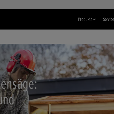
Produkte
Service
tensäge:
 und