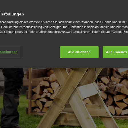
instellungen
nk ihres wendigen
itere Nutzung dieser Website erklären Sie sich damit einverstanden, dass Honda und seine 
istung von 1,6 kW für eine
Cookies zur Personalisierung von Anzeigen, für Funktionen in sozialen Medien und zur Me
ie können jederzeit mehr erfahren und Ihre Auswahl aktualisieren, indem Sie auf "Cookie-Ein
 für die Vorbereitung
Weichholz, das
n kleiner Bäume mit der
stellungen
Alle ablehnen
Alle Cookies
räuschentwicklung und