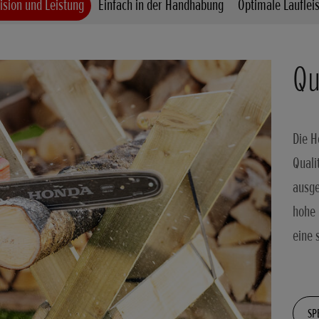
ision und Leistung
Einfach in der Handhabung
Optimale Lauflei
Qu
Die H
Quali
ausge
hohe 
eine 
SP