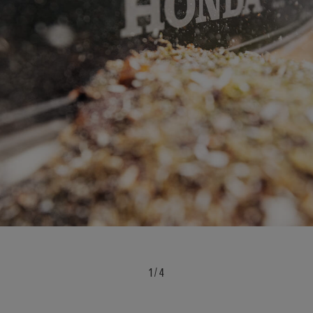
1
/
4