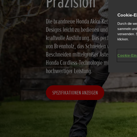
Präzision
Cookie-E
Die brandneue Honda Akku-Kettensäge ist da
Durch die we
Designs leicht zu bedienen und bietet eine Le
sammeln und 
verwenden. S
kraftvolle Ausführung. Das perfekte Werkzeug
klicken.
von Brennholz, das Schneiden von Hart- und 
Beschneiden mittelgroßer Äste und das Fälle
Cookie-Ein
Honda Cordless-Technologie mit geringer Ge
hochwertiger Leistung.
SPEZIFIKATIONEN ANZEIGEN