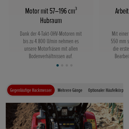
Motor mit 57–196 cm³
Arbei
Hubraum
Dank der 4-Takt-OHV-Motoren mit
Mit einer
bis zu 4.800 U/min nehmen es
550 mm s
unsere Motorfräsen mit allen
die erste
Bodenverhältnissen auf.
Bearbei
Gegenläufige Hackmesser
Mehrere Gänge
Optionaler Häufelkörper-