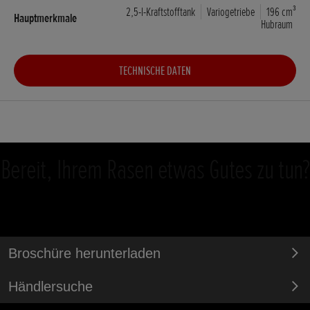
2,5-l-Kraftstofftank
Variogetriebe
196 cm³
Hubraum
TECHNISCHE DATEN
Bereit, Ihrem Rasen etwas Gutes zu tun?
Broschüre herunterladen
Händlersuche