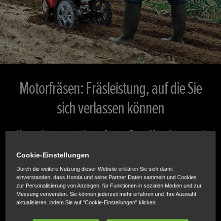
Motorfräsen: Fräsleistung, auf die Sie
sich verlassen können
Unsere leistungsstärksten Geräte: Diese Motorfräsen sind
langlebig, einfach in der Handhabung und lockern harten,
Cookie-Einstellungen
verdichteten Boden mühelos auf.
Durch die weitere Nutzung dieser Website erklären Sie sich damit
einverstanden, dass Honda und seine Partner Daten sammeln und Cookies
zur Personalisierung von Anzeigen, für Funktionen in sozialen Medien und zur
TECHNISCHE DATEN
Messung verwenden. Sie können jederzeit mehr erfahren und Ihre Auswahl
aktualisieren, indem Sie auf "Cookie-Einstellungen" klicken.