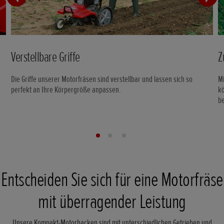
Verstellbare Griffe
Z
Die Griffe unserer Motorfräsen sind verstellbar und lassen sich so
Mi
perfekt an Ihre Körpergröße anpassen.
k
b
Entscheiden Sie sich für eine Motorfräse
mit überragender Leistung
Unsere Kompakt-Motorhacken sind mit unterschiedlichen Getrieben und