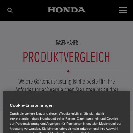
RASENMÄHER
PRODUKTVERGLEICH
Welche Gartenausrüstung ist die beste für Ihre
PRODUKT HINZUFÜGEN
Anforderungen? Vergleichen Sie unten bis zu drei
Produkten. Welchen Garten Sie auch haben - hier finden
Sie das richtige Produkt.
Cookie-Einstellungen
Durch die weitere Nutzung dieser Website erklären Sie sich damit
Schließen
einverstanden, dass Honda und seine Partner Daten sammeln und Cookies
Auswählen
zur Personalisierung von Anzeigen, für Funktionen in sozialen Medien und zur
Messung verwenden. Sie können jederzeit mehr erfahren und Ihre Auswahl