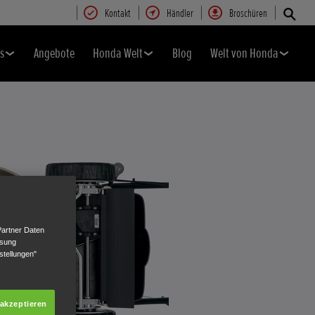
Kontakt
Händler
Broschüren
s
Angebote
Honda Welt
Blog
Welt von Honda
Partner Daten
ssung
stellungen"
 akzeptieren