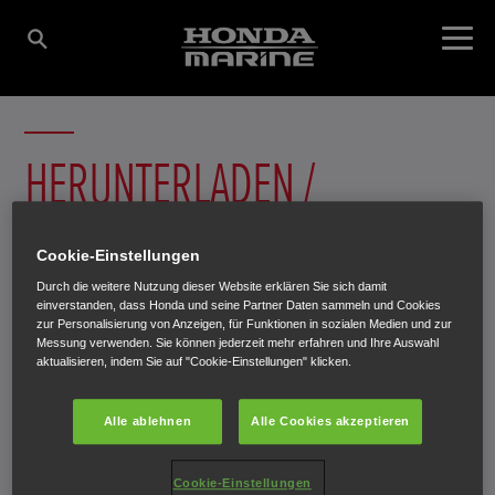
HERUNTERLADEN /
ANFORDERN
Cookie-Einstellungen
Durch die weitere Nutzung dieser Website erklären Sie sich damit
Informieren Sie sich in unseren e-Brochures über Ihr
einverstanden, dass Honda und seine Partner Daten sammeln und Cookies
zur Personalisierung von Anzeigen, für Funktionen in sozialen Medien und zur
Wunschmodell. Sie können die e-Brochures online
Messung verwenden. Sie können jederzeit mehr erfahren und Ihre Auswahl
betrachten, downloaden oder ausdrucken. Falls Sie es
aktualisieren, indem Sie auf "Cookie-Einstellungen" klicken.
vorziehen, Informationen über Honda lieber gedruckt in
der Hand zu halten, können Sie hier die entsprechenden
Alle ablehnen
Alle Cookies akzeptieren
Prospekte anfordern. Das gewünschte
Informationsmaterial wird Ihnen umgehend per Post
Cookie-Einstellungen