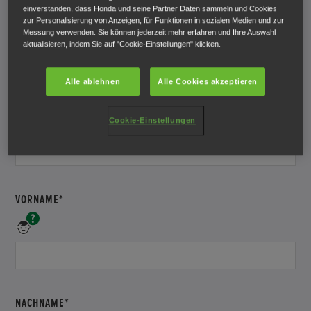
einverstanden, dass Honda und seine Partner Daten sammeln und Cookies
Bitte
zur Personalisierung von Anzeigen, für Funktionen in sozialen Medien und zur
geben
Messung verwenden. Sie können jederzeit mehr erfahren und Ihre Auswahl
Sie
aktualisieren, indem Sie auf "Cookie-Einstellungen" klicken.
Ihre
Anrede
Alle ablehnen
Alle Cookies akzeptieren
an.
TITEL (AKADEMISCH)
Bitte
Cookie-Einstellungen
geben
Sie
Ihren
Titel
an.
VORNAME*
Bitte
geben
Sie
Ihren
Vornamen
an.
NACHNAME*