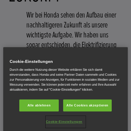
Wir bei Honda sehen den Aufbau einer
nachhaltigeren Zukunft als unsere
wichtigste Aufgabe. Wir haben uns
sogar entschieden, die Elektrifizierung
unserer gesamten Volumenmodelle in
Cookie-Einstellungen
Europa von 2025 auf 2022 vorzuziehen.
Durch die weitere Nutzung dieser Website erklären Sie sich damit
einverstanden, dass Honda und seine Partner Daten sammeln und Cookies
Unsere Entscheidung, dieses Ziel der
zur Personalisierung von Anzeigen, für Funktionen in sozialen Medien und zur
„Elektromobilität“ voranzutreiben, basiert auf
Messung verwenden. Sie können jederzeit mehr erfahren und Ihre Auswahl
aktualisieren, indem Sie auf "Cookie-Einstellungen" klicken.
dem Vertrauen, das wir in unsere innovativen
elektrifizierten Produkte setzen, die wir unter
Alle ablehnen
Alle Cookies akzeptieren
dem Markennamen „e:Technology“
zusammengeführt haben.
Cookie-Einstellungen