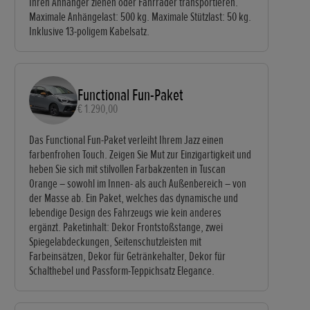
Ihren Anhänger ziehen oder Fahrräder transportieren.
Maximale Anhängelast: 500 kg. Maximale Stützlast: 50 kg.
Inklusive 13-poligem Kabelsatz.
Functional Fun-Paket
€ 1.290,00
Das Functional Fun-Paket verleiht Ihrem Jazz einen
farbenfrohen Touch. Zeigen Sie Mut zur Einzigartigkeit und
heben Sie sich mit stilvollen Farbakzenten in Tuscan
Orange – sowohl im Innen- als auch Außenbereich – von
der Masse ab. Ein Paket, welches das dynamische und
lebendige Design des Fahrzeugs wie kein anderes
ergänzt. Paketinhalt: Dekor Frontstoßstange, zwei
Spiegelabdeckungen, Seitenschutzleisten mit
Farbeinsätzen, Dekor für Getränkehalter, Dekor für
Schalthebel und Passform-Teppichsatz Elegance.