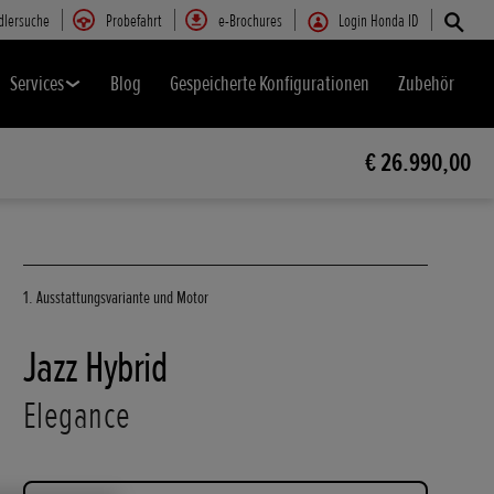
dlersuche
Probefahrt
e-Brochures
Login Honda ID
Services
Blog
Gespeicherte Konfigurationen
Zubehör
€ 26.990,00
1. Ausstattungsvariante und Motor
Jazz Hybrid
Elegance