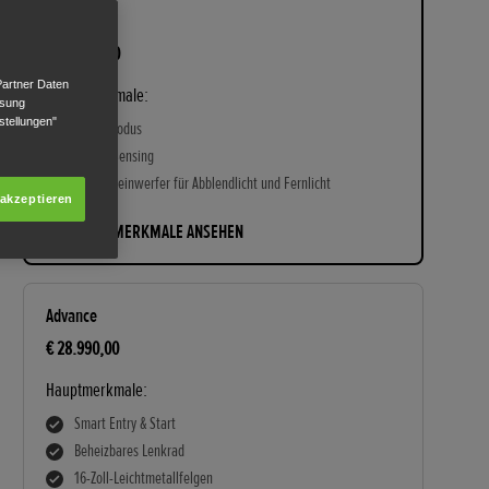
Elegance
€ 26.990,00
Partner Daten
Hauptmerkmale:
ssung
stellungen"
ECON Modus
Honda Sensing
LED-Scheinwerfer für Abblendlicht und Fernlicht
 akzeptieren
HAUPTMERKMALE ANSEHEN
Advance
€ 28.990,00
Hauptmerkmale:
Smart Entry & Start
Beheizbares Lenkrad
16-Zoll-Leichtmetallfelgen