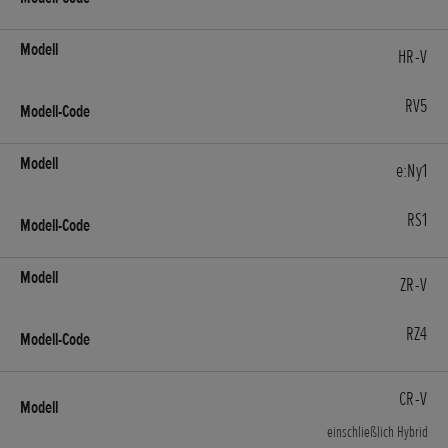
HR-V
RV5
e:Ny1
RS1
ZR-V
RZ4
CR-V
einschließlich Hybrid