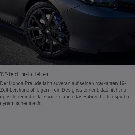
19"-Leichtmetallfelgen
Der Honda Prelude fährt suverän auf seinen markanten 19-
Zoll-Leichtmetallfelgen – ein Designstatement, das nicht nur
optisch beeindruckt, sondern auch das Fahrverhalten spürbar
dynamischer macht.