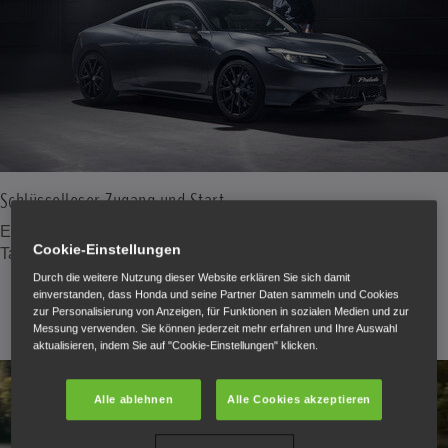
Schlüsselloser Zugang und Start
Entriegeln, starten und losfahren, ohne den Schlüssel aus der
Cookie-Einstellungen
Tasche zu nehmen – ein Komfort, der Sie begleitet.
Durch die weitere Nutzung dieser Website erklären Sie sich damit
einverstanden, dass Honda und seine Partner Daten sammeln und Cookies
zur Personalisierung von Anzeigen, für Funktionen in sozialen Medien und zur
Messung verwenden. Sie können jederzeit mehr erfahren und Ihre Auswahl
aktualisieren, indem Sie auf "Cookie-Einstellungen" klicken.
Alle ablehnen
Alle Cookies akzeptieren