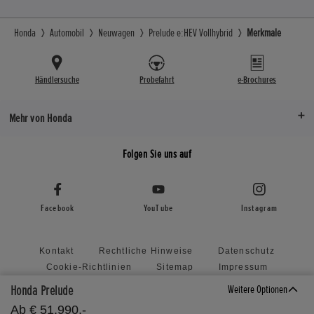
Honda
Automobil
Neuwagen
Prelude e:HEV Vollhybrid
Merkmale
Händlersuche
Probefahrt
e-Brochures
Mehr von Honda
Folgen Sie uns auf
Facebook
YouTube
Instagram
Kontakt
Rechtliche Hinweise
Datenschutz
Cookie-Richtlinien
Sitemap
Impressum
Richtlinie zu unaufgefordert eingereichten Vorschlägen
Honda Prelude
Weitere Optionen
Honda Motor Europe ERKLÄRUNG ZUR ZUGÄNGLICHKEIT
Ab € 51.990,-