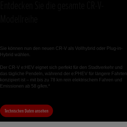
Entdecken Sie die gesamte CR-V-
Modellreihe
Sie können nun den neuen CR-V als Vollhybrid oder Plug-in-
Hybrid wählen.
Der CR-V e:HEV eignet sich perfekt für den Stadtverkehr und
das tägliche Pendeln, während der e:PHEV für längere Fahrten
konzipiert ist – mit bis zu 78 km rein elektrischem Fahren und
Emissionen ab 58 g/km.*
Technischen Daten ansehen