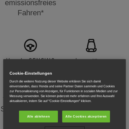
emissionsfreies
Fahren*
Honda SENSING
Luxuriöser
360
Innenraum
Cookie-Einstellungen
Durch die weitere Nutzung dieser Website erklären Sie sich damit
einverstanden, dass Honda und seine Partner Daten sammeln und Cookies
Unser
Premium-
zur Personalisierung von Anzeigen, für Funktionen in sozialen Medien und zur
Messung verwenden. Sie können jederzeit mehr erfahren und Ihre Auswahl
fortschrittlichstes
Ledersitze mit
aktualisieren, indem Sie auf "Cookie-Einstellungen" klicken.
Sicherheitssystem
Heizung, Kühlung
Alle ablehnen
Alle Cookies akzeptieren
, serienmäßig.
und