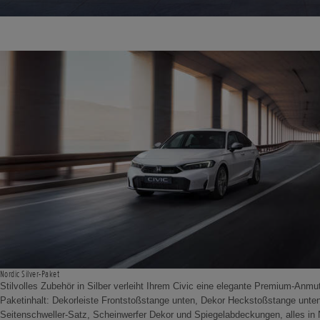
Nordic Silver-Paket
Stilvolles Zubehör in Silber verleiht Ihrem Civic eine elegante Premium-Anmu
Paketinhalt: Dekorleiste Frontstoßstange unten, Dekor Heckstoßstange unten
Seitenschweller-Satz, Scheinwerfer Dekor und Spiegelabdeckungen, alles in N