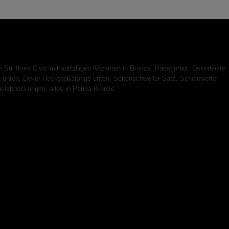
 Stil Ihres Civic mit auffälligen Akzenten in Bronze. Paketinhalt: Dekorleiste
 unten, Dekor Heckstoßstange unten, Seitenschweller-Satz, Scheinwerfer-
elabdeckungen, alles in Patina Bronze.