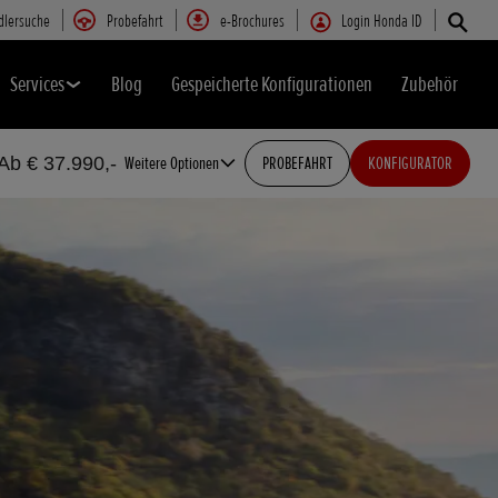
dlersuche
Probefahrt
e-Brochures
Login Honda ID
Services
Blog
Gespeicherte Konfigurationen
Zubehör
Ab € 37.990,-
Weitere Optionen
PROBEFAHRT
KONFIGURATOR