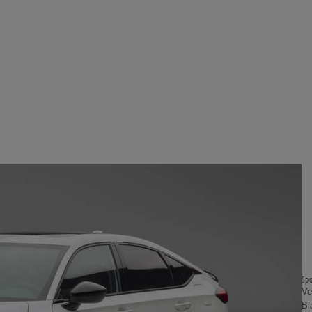
Spo
Ve
Bl