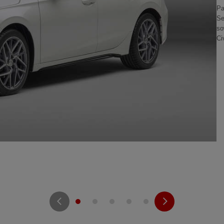
Pa
Se
so
Ci