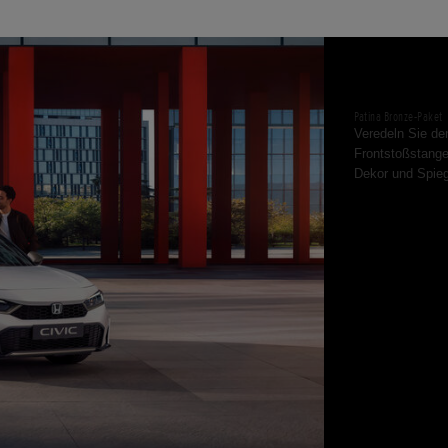
Patina Bronze-Paket
Veredeln Sie den
Frontstoßstange
Dekor und Spieg