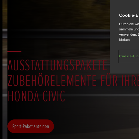
Cookie-E
Durch die we
sammeln und 
verwenden. S
klicken.
Cookie-Ein
AUSSTATTUNGSPAKETE UND
ZUBEHÖRELEMENTE FÜR IHR
HONDA CIVIC
Sport-Paket anzeigen