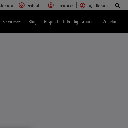
dlersuche
Probefahrt
e-Brochures
Login Honda ID
Services
Blog
Gespeicherte Konfigurationen
Zubehör