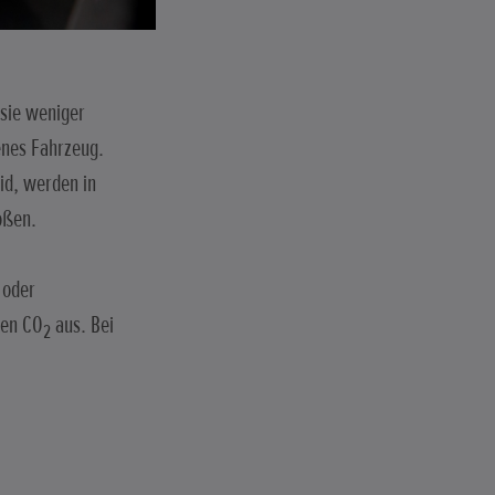
 sie weniger
enes Fahrzeug.
id, werden in
oßen.
 oder
nen CO
aus. Bei
2