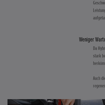
Geschwi
Leistun
aufgeta
Weniger Wartu
Da Hybr
stark b
herköm
Auch di
regener