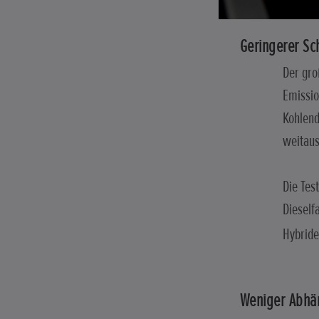
Geringerer Sc
Der gro
Emissio
Kohlend
weitau
Die Tes
Dieself
Hybride
Weniger Abhä