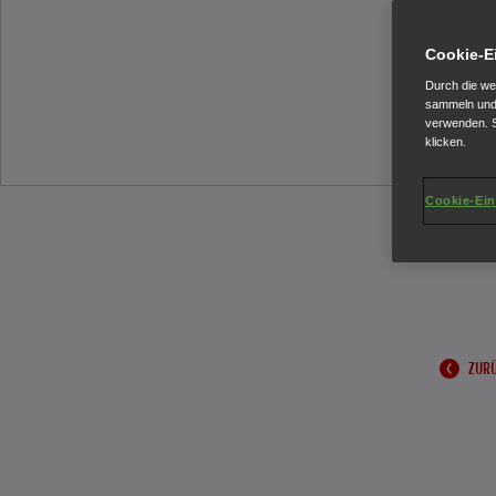
Cookie-E
Durch die we
sammeln und 
verwenden. S
klicken.
Cookie-Ein
ZURÜ