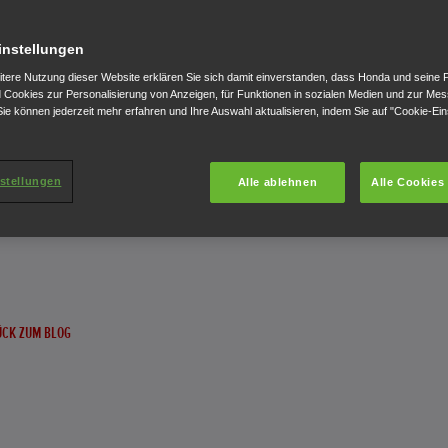
instellungen
itere Nutzung dieser Website erklären Sie sich damit einverstanden, dass Honda und seine 
Cookies zur Personalisierung von Anzeigen, für Funktionen in sozialen Medien und zur Me
ie können jederzeit mehr erfahren und Ihre Auswahl aktualisieren, indem Sie auf "Cookie-Ein
stellungen
Alle ablehnen
Alle Cookies
CK ZUM BLOG