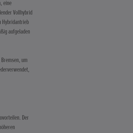
, eine
dender Vollhybrid
n Hybridantrieb
äßig aufgeladen
es Bremsen, um
iederverwendet,
ovorteilen. Der
 höheren