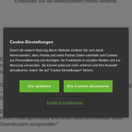
Entdecken Sie die elektrifizierten Honda Modelle.
ZR-V Vollhybrid: Wo Stil auf Leistung trifft
Cookie-Einstellungen
Durch die weitere Nutzung dieser Website erklären Sie sich damit
einverstanden, dass Honda und seine Partner Daten sammeln und Cookies
Erleben Sie das präzise, sportliche Fahrverhalten des ZR-V,
zur Personalisierung von Anzeigen, für Funktionen in sozialen Medien und zur
mit 18-Zoll-Felgen, schlankem Design und einem
Messung verwenden. Sie können jederzeit mehr erfahren und Ihre Auswahl
aktualisieren, indem Sie auf "Cookie-Einstellungen" klicken.
fahrerfokussierten Innenraum, der jede Fahrt aufwertet.
Genießen Sie die sanfte, reaktionsschnelle Vollhybrid-Leistung
Alle ablehnen
Alle Cookies akzeptieren
– die perfekte Mischung aus Agilität und Komfort für
Stadtverkehr und Autobahn.
Cookie-Einstellungen
Der ZR-V ist u.a. mit einem Panorama-Glasschiebedach,
einem Head-up-Display und einem beeindruckenden Bose
Soundsystem ausgestattet.*