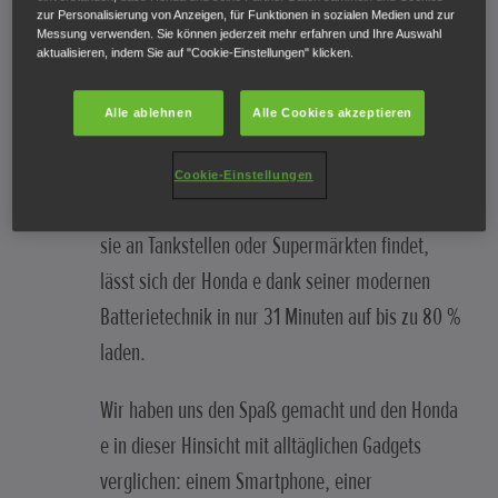
ELEKTROFAHRZEUG?
zur Personalisierung von Anzeigen, für Funktionen in sozialen Medien und zur
Messung verwenden. Sie können jederzeit mehr erfahren und Ihre Auswahl
aktualisieren, indem Sie auf "Cookie-Einstellungen" klicken.
Der Honda e lässt sich schneller laden als ein
Alle ablehnen
Alle Cookies akzeptieren
Smartphone oder sogar eine Smartwatch.
Cookie-Einstellungen
An einer DC-Schnellladesäule mit 50 kW, wie man
sie an Tankstellen oder Supermärkten findet,
lässt sich der Honda e dank seiner modernen
Batterietechnik in nur 31 Minuten auf bis zu 80 %
laden.
Wir haben uns den Spaß gemacht und den Honda
e in dieser Hinsicht mit alltäglichen Gadgets
verglichen: einem Smartphone, einer