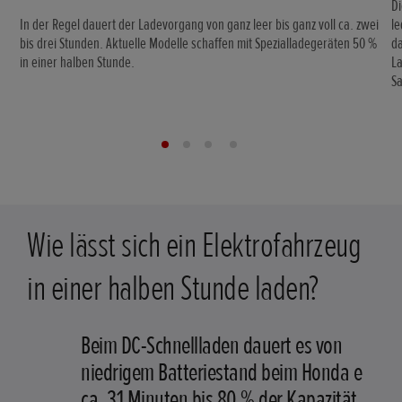
D
In der Regel dauert der Ladevorgang von ganz leer bis ganz voll ca. zwei
l
bis drei Stunden. Aktuelle Modelle schaffen mit Spezialladegeräten 50 %
d
in einer halben Stunde.
L
Sa
Wie lässt sich ein Elektrofahrzeug
in einer halben Stunde laden?
Beim DC-Schnellladen dauert es von
niedrigem Batteriestand beim Honda e
ca. 31 Minuten bis 80 % der Kapazität