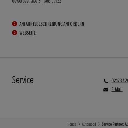
Gewerbestraße 3
,
Gols
,
7122
ANFAHRTSBESCHREIBUNG ANFORDERN
WEBSEITE
Service
02173 / 
E-Mail
Honda
Automobil
Service Partner: A