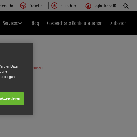
dlersuche
Probefahrt
e-Brochures
Login Honda ID
Services
Blog
Gespeicherte Konfigurationen
Zubehör
Partner Daten
ssung
stellungen"
 akzeptieren