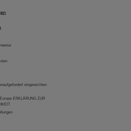
URES
s
inweise
inien
 unaufgefordert eingereichten
r Europe ERKLÄRUNG ZUR
HKEIT
ellungen