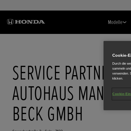
Modelle
Cookie-E
SERVICE PARTNER:
Durch die we
sammeln und 
verwenden. S
klicken.
AUTOHAUS MANFRE
Cookie-Ein
BECK GMBH