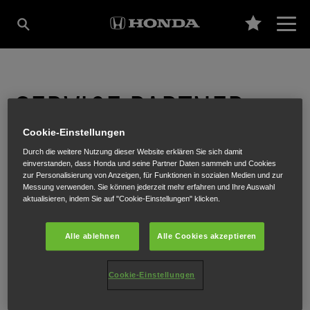
SERVICE PARTNER:
Cookie-Einstellungen
RIEGER SEBASTIAN
Durch die weitere Nutzung dieser Website erklären Sie sich damit
einverstanden, dass Honda und seine Partner Daten sammeln und Cookies
zur Personalisierung von Anzeigen, für Funktionen in sozialen Medien und zur
Messung verwenden. Sie können jederzeit mehr erfahren und Ihre Auswahl
aktualisieren, indem Sie auf "Cookie-Einstellungen" klicken.
Korngasse 8
,
Spielberg/Knittelfeld
,
8724
Alle ablehnen
Alle Cookies akzeptieren
Cookie-Einstellungen
ANFAHRTSBESCHREIBUNG ANFORDERN