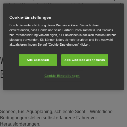
sich der Wechsel auf Winterkompletträder, um eine optimale
Leistung auf nassen, vereisten oder verschneiten Straßen zu
erzielen und Sicherheit und Grip deutlich zu verbessern.
Cookie-Einstellungen
Durch die weitere Nutzung dieser Website erklären Sie sich damit
einverstanden, dass Honda und seine Partner Daten sammeln und Cookies
zur Personalisierung von Anzeigen, für Funktionen in sozialen Medien und zur
Messung verwenden. Sie können jederzeit mehr erfahren und Ihre Auswahl
aktualisieren, indem Sie auf "Cookie-Einstellungen" klicken.
Wechseln Sie jetzt auf Winterräder.
Alle ablehnen
Alle Cookies akzeptieren
Behalten Sie Ihren Stil.
Cookie-Einstellungen
Schnee, Eis, Aquaplaning, schlechte Sicht - Winterliche
Bedingungen stellen selbst erfahrene Fahrer vor
Herausforderungen.