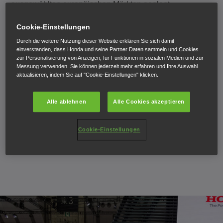
ausgewählten europäischen Märkten geplant
Honda, Vorreiter auf dem Gebiet der Wasserstoff- und
Brennstoffzellentechnologie, hat mit dem Clarity Fuel
Cookie-Einstellungen
Cell sein Brennstoffzellen-Elektrofahrzeug der nächsten
Durch die weitere Nutzung dieser Website erklären Sie sich damit
Generation auf der 44. Tokyo Motor Show 2015
einverstanden, dass Honda und seine Partner Daten sammeln und Cookies
zur Personalisierung von Anzeigen, für Funktionen in sozialen Medien und zur
präsentiert.
Messung verwenden. Sie können jederzeit mehr erfahren und Ihre Auswahl
aktualisieren, indem Sie auf "Cookie-Einstellungen" klicken.
Der Clarity Fuel Cell beruht auf den fortschrittlichsten
Technologien von Honda und ist das weltweit erste
Alle ablehnen
Alle Cookies akzeptieren
Serienmodell einer Limousine, bei der der gesamte
Antriebsstrang mit Brennstoffzelle komplett im Motorraum
untergebracht ist. Der Clarity Fuel Cell wird Anfang 2016
Cookie-Einstellungen
in Japan auf den Markt kommen. Weitere Informationen
zur Einführung des Clarity in Europa folgen 2016.