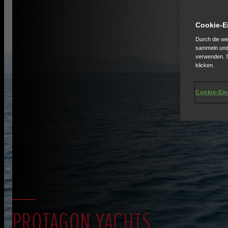
Cookie-E
Durch die we
sammeln und 
verwenden. S
klicken.
Cookie-Ein
PROTAGON YACHTS