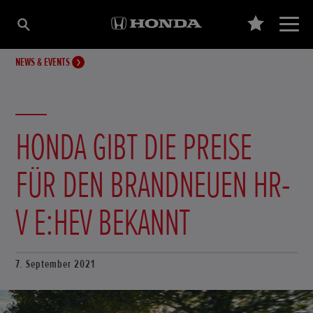
NEWS & EVENTS
HONDA GIBT DIE PREISE
FÜR DEN BRANDNEUEN HR-
V E:HEV BEKANNT
7. September 2021