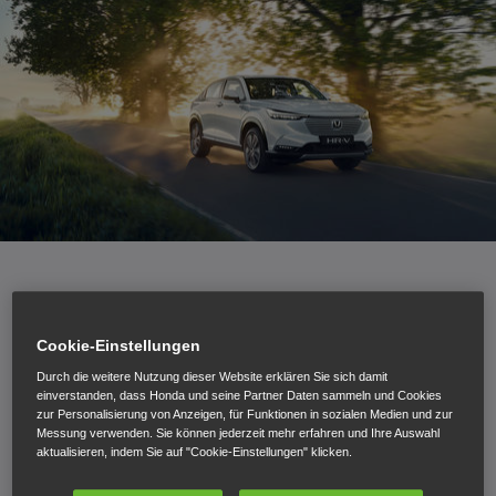
Der beliebte Kompakt-SUV wird zu einem Einstiegspreis
Cookie-Einstellungen
von EUR 31.290,- bzw. ab EUR 199,-/Monat erhältlich
sein
Durch die weitere Nutzung dieser Website erklären Sie sich damit
einverstanden, dass Honda und seine Partner Daten sammeln und Cookies
Effizienter und überarbeiteter e:HEV Hybridantrieb als
zur Personalisierung von Anzeigen, für Funktionen in sozialen Medien und zur
Serienausstattung
Messung verwenden. Sie können jederzeit mehr erfahren und Ihre Auswahl
Elegantes Coupé Design in SUV Form mit modernem,
aktualisieren, indem Sie auf "Cookie-Einstellungen" klicken.
schlichtem Look