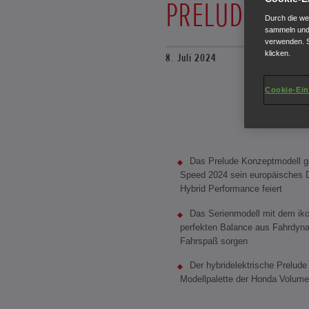
PRELUDE CON
Durch die we
sammeln und 
verwenden. S
klicken.
8. Juli 2024
Cookie-Ein
Das Prelude Konzeptmodell g
Speed 2024 sein europäisches 
Hybrid Performance feiert
Das Serienmodell mit dem iko
perfekten Balance aus Fahrdynam
Fahrspaß sorgen
Der hybridelektrische Prelude w
Modellpalette der Honda Volume