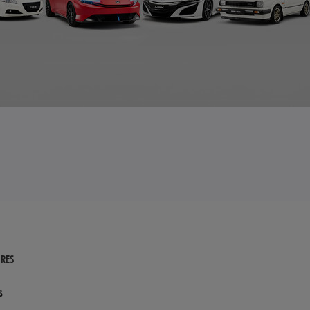
URES
s