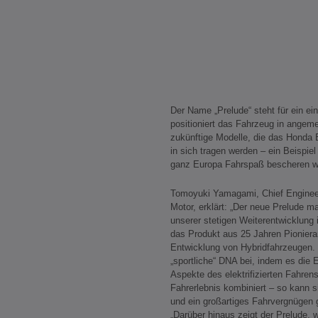
Der Name „Prelude“ steht für ein e
positioniert das Fahrzeug in angeme
zukünftige Modelle, die das Honda 
in sich tragen werden – ein Beispie
ganz Europa Fahrspaß bescheren w
Tomoyuki Yamagami, Chief Engineer
Motor, erklärt: „Der neue Prelude ma
unserer stetigen Weiterentwicklung 
das Produkt aus 25 Jahren Pioniera
Entwicklung von Hybridfahrzeugen. 
„sportliche“ DNA bei, indem es die
Aspekte des elektrifizierten Fahren
Fahrerlebnis kombiniert – so kann s
und ein großartiges Fahrvergnügen 
„Darüber hinaus zeigt der Prelude, 