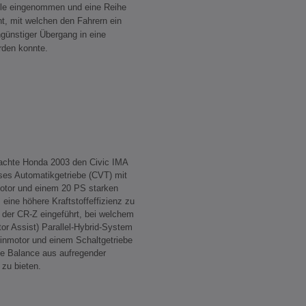
rolle eingenommen und eine Reihe
t, mit welchen den Fahrern ein
günstiger Übergang in eine
erden konnte.
rachte Honda 2003 den Civic IMA
oses Automatikgetriebe (CVT) mit
Motor und einem 20 PS starken
eine höhere Kraftstoffeffizienz zu
 der CR-Z eingeführt, bei welchem
tor Assist) Parallel-Hybrid-System
inmotor und einem Schaltgetriebe
le Balance aus aufregender
 zu bieten.