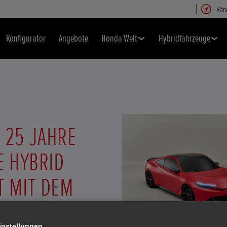
Hän
Konfigurator
Angebote
Honda Welt
Hybridfahrzeuge
 25 JAHRE
E HYBRID
T MIT DEM
N DEBÜT DES
instellungen