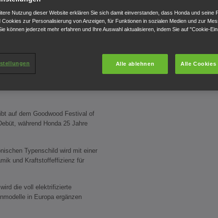
CEPT
itere Nutzung dieser Website erklären Sie sich damit einverstanden, dass Honda und seine 
Cookies zur Personalisierung von Anzeigen, für Funktionen in sozialen Medien und zur Me
ie können jederzeit mehr erfahren und Ihre Auswahl aktualisieren, indem Sie auf "Cookie-Ein
stellungen
Alle ablehnen
Alle Cookies
ibt auf dem Goodwood Festival of
Debüt, während Honda 25 Jahre
nischen Typenschild wird mit einer
ik und Kraftstoffeffizienz für
ird die voll elektrifizierte
nmodelle in Europa ergänzen