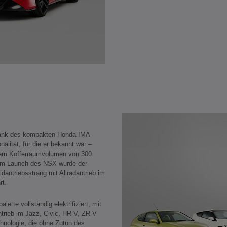
 dank des kompakten Honda IMA
alität, für die er bekannt war –
inem Kofferraumvolumen von 300
 dem Launch des NSX wurde der
idantriebsstrang mit Allradantrieb im
rt.
ette vollständig elektrifiziert, mit
rieb im Jazz, Civic, HR-V, ZR-V
chnologie, die ohne Zutun des