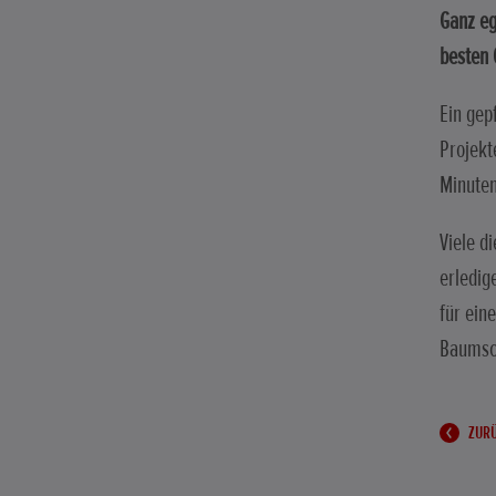
Ganz eg
besten 
Ein gep
Projekt
Minuten
Viele d
erledig
für ein
Baumsch
ZURÜ