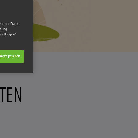
Partner Daten
ssung
stellungen"
 akzeptieren
UTEN