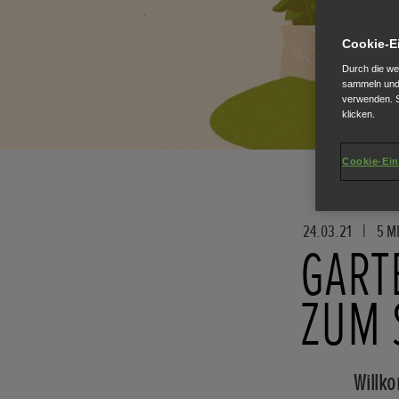
Cookie-E
Durch die we
sammeln und 
verwenden. S
klicken.
Cookie-Ein
24.03.21
|
5 M
GART
ZUM 
Willk